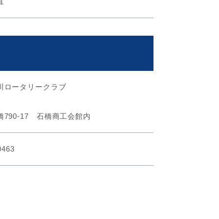
直
川ロータリークラブ
790-17 石橋商工会館内
0463