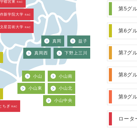
宇都宮東
RAC
第5グ
作新学院大学
RAC
文星芸術大学
RAC
第6グ
真岡
益子
第7グ
真岡西
下野上三川
西
第8グ
小山
小山南
小山東
小山北
南
第9グ
小山中央
とちぎ
RAC
ロータ