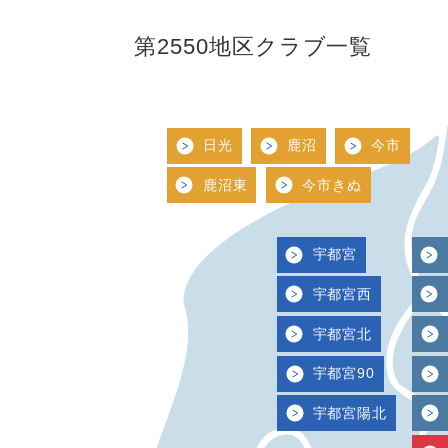
第2550地区クラブ一覧
日光
鹿沼
今市
鹿沼東
今市きぬ
宇都宮
宇都宮西
宇都宮北
宇都宮90
宇都宮陽北