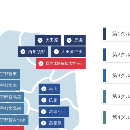
第1グ
大田原
黒磯
西那須野
大田原中央
第2グ
国際医療福祉大学
RAC
宇都宮東
第3グ
宇都宮南
烏山
第3グ
宇都宮陽東
氏家
宇都宮陽南
馬頭小川
第4グ
宇都宮さつき
高根沢