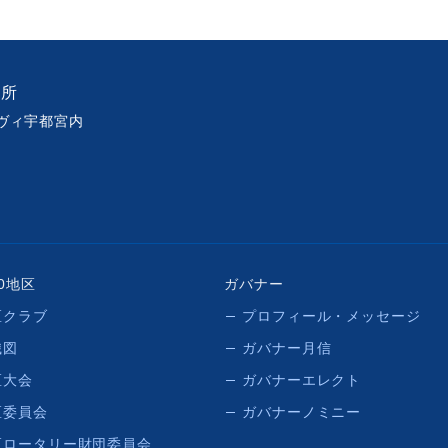
務所
ベルヴィ宇都宮内
50地区
ガバナー
区クラブ
プロフィール・メッセージ
織図
ガバナー月信
区大会
ガバナーエレクト
区委員会
ガバナーノミニー
区ロータリー財団委員会