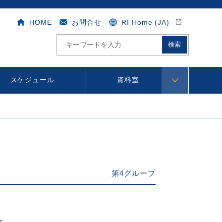
HOME
お問合せ
RI Home (JA)
サ
イ
ト
内
検
スケジュール
資料室
索
第4グループ