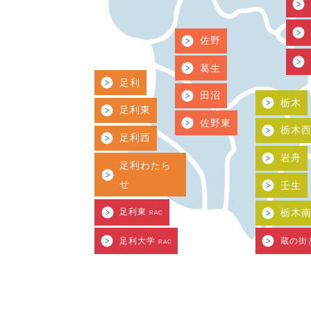
佐野
葛生
足利
田沼
栃木
足利東
佐野東
栃木
足利西
岩舟
足利わたら
せ
壬生
足利東
栃木
RAC
足利大学
蔵の街
RAC