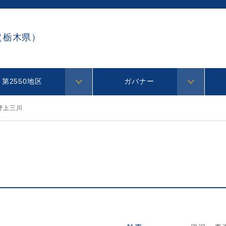
（栃木県）
第2550地区
ガバナー
野上三川