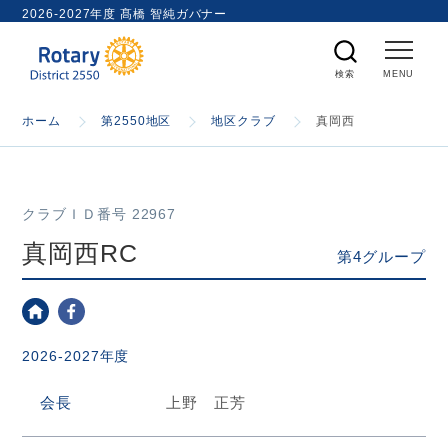
ト
2026-2027年度 髙橋 智純ガバナー
内
検
索
ホーム
ホーム
第2550地区
地区クラブ
真岡西
国際ロータリー
クラブＩＤ番号 22967
第2550地区
真岡西RC
第4グループ
ガバナー
2026-2027年度
スケジュール
会長
上野 正芳
資料室