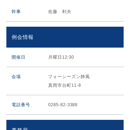
幹事
佐藤 利夫
HOME
お問合せ
例会情報
RI Home (JA)
開催日
月曜日12:30
サ
イ
ト
会場
フォーシーズン静風
内
真岡市台町11-8
検
索
電話番号
0285-82-3388