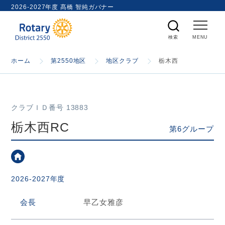
ト
2026-2027年度 髙橋 智純ガバナー
内
検
索
ホーム
ホーム
第2550地区
地区クラブ
栃木西
国際ロータリー
クラブＩＤ番号 13883
第2550地区
栃木西RC
第6グループ
ガバナー
2026-2027年度
スケジュール
会長
早乙女雅彦
資料室