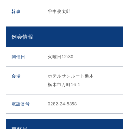
幹事
谷中俊太郎
HOME
お問合せ
例会情報
RI Home (JA)
開催日
火曜日12:30
サ
イ
ト
会場
ホテルサンルート栃木
内
栃木市万町16-1
検
索
電話番号
0282-24-5858