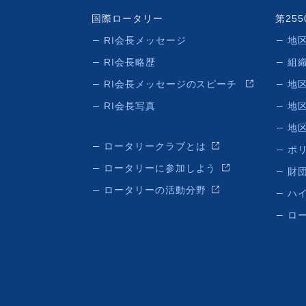
国際ロータリー
第25
RI会長メッセージ
地
RI会長略歴
組
RI会長メッセージのスピーチ
地
RI会長写真
地
地
ロータリークラブとは
ポ
ロータリーに参加しよう
財団
ロータリーの活動分野
ハ
ロ