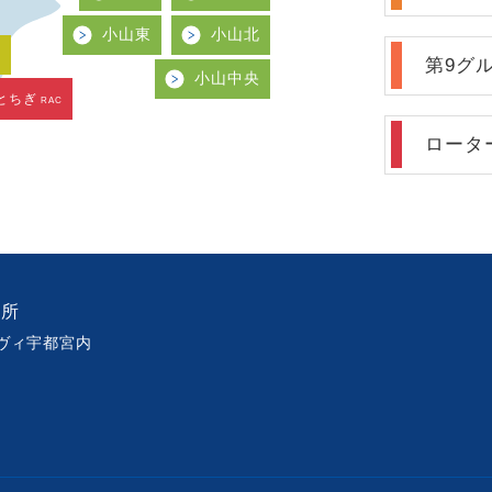
小山東
小山北
南
第9グ
小山中央
とちぎ
RAC
ロータ
務所
ベルヴィ宇都宮内