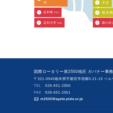
せ
壬生
足利東
栃木
RAC
足利大学
蔵の街
RAC
国際ロータリー第2550地区 ガバナー事
〒321-0945栃木県宇都宮市宿郷5-21-15 
TEL
028-651-2550
FAX
028-651-2551