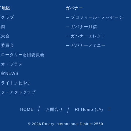
50地区
ガバナー
区クラブ
プロフィール・メッセージ
織図
ガバナー月信
区大会
ガバナーエレクト
区委員会
ガバナーノミニー
区ロータリー財団委員会
リオ・プラス
室NEWS
イライトよねやま
ーターアクトクラブ
HOME
お問合せ
RI Home (JA)
© 2026 Rotary International District 2550