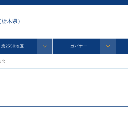
（栃木県）
第2550地区
ガバナー
山北