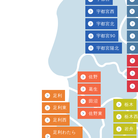
宇都宮西
宇都宮北
宇都宮90
宇都宮陽北
佐野
葛生
足利
田沼
栃木
足利東
佐野東
栃木
足利西
岩舟
足利わたら