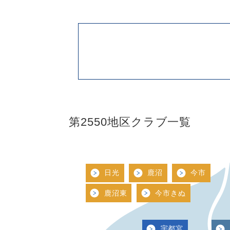
第2550地区クラブ一覧
日光
鹿沼
今市
鹿沼東
今市きぬ
宇都宮