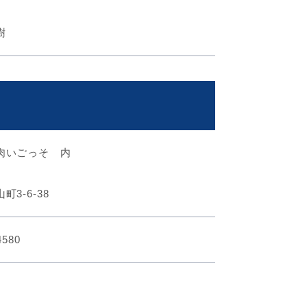
樹
肉いごっそ 内
町3-6-38
4580