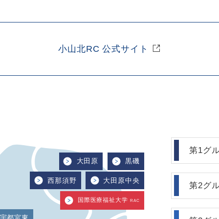
小山北RC 公式サイト
第1グ
大田原
黒磯
西那須野
大田原中央
第2グ
国際医療福祉大学
RAC
宇都宮東