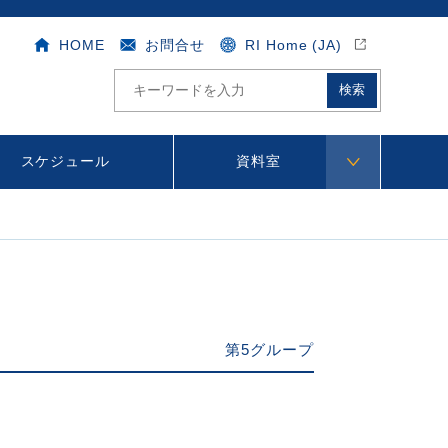
HOME
お問合せ
RI Home (JA)
サ
イ
ト
内
検
スケジュール
資料室
索
第5グループ