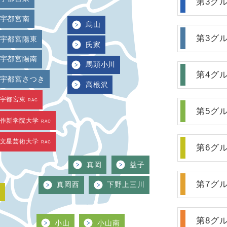
第3グ
宇都宮南
烏山
第3グ
宇都宮陽東
氏家
宇都宮陽南
馬頭小川
第4グ
宇都宮さつき
高根沢
宇都宮東
RAC
第5グ
作新学院大学
RAC
文星芸術大学
RAC
第6グ
真岡
益子
第7グ
真岡西
下野上三川
西
第8グ
小山
小山南