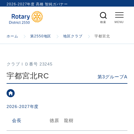
ト
2026-2027年度 髙橋 智純ガバナー
内
検
索
ホーム
ホーム
第2550地区
地区クラブ
宇都宮北
国際ロータリー
クラブＩＤ番号 23245
第2550地区
宇都宮北RC
第3グループA
ガバナー
2026-2027年度
スケジュール
会長
徳原 龍樹
資料室