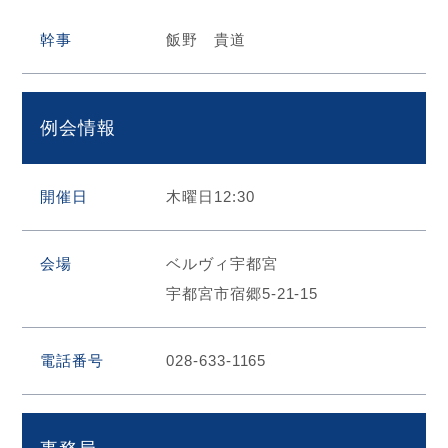
幹事
飯野 貴道
HOME
お問合せ
例会情報
RI Home (JA)
開催日
木曜日12:30
サ
イ
ト
会場
ベルヴィ宇都宮
内
宇都宮市宿郷5-21-15
検
索
電話番号
028-633-1165