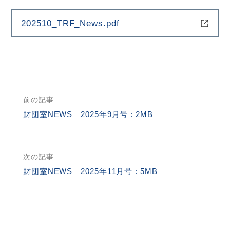
202510_TRF_News.pdf
HOME
お問合せ
RI Home (JA)
前の記事
サ
財団室NEWS 2025年9月号 : 2MB
イ
ト
内
次の記事
検
財団室NEWS 2025年11月号 : 5MB
索