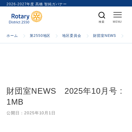
ト
2026-2027年度 髙橋 智純ガバナー
内
検
索
ホーム
ホーム
第2550地区
地区委員会
財団室NEWS
財
国際ロータリー
第2550地区
財団室NEWS 2025年10月号 :
ガバナー
1MB
スケジュール
公開日：
2025年10月1日
資料室