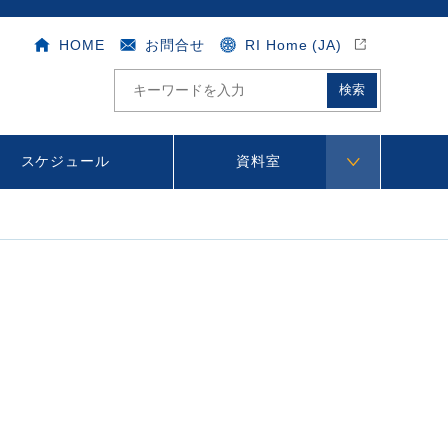
HOME
お問合せ
RI Home (JA)
サ
イ
ト
内
検
スケジュール
資料室
索
B