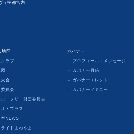
ベルヴィ宇都宮内
50地区
ガバナー
区クラブ
プロフィール・メッセージ
織図
ガバナー月信
区大会
ガバナーエレクト
区委員会
ガバナーノミニー
区ロータリー財団委員会
リオ・プラス
室NEWS
イライトよねやま