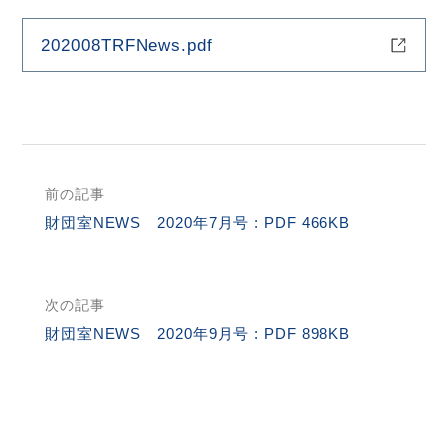
202008TRFNews.pdf
HOME
お問合せ
RI Home (JA)
前の記事
サ
財団室NEWS 2020年7月号 : PDF 466KB
イ
ト
内
次の記事
検
財団室NEWS 2020年9月号 : PDF 898KB
索