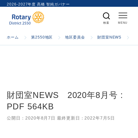
ト
2026-2027年度 髙橋 智純ガバナー
内
検
索
ホーム
ホーム
第2550地区
地区委員会
財団室NEWS
財
国際ロータリー
第2550地区
財団室NEWS 2020年8月号 :
ガバナー
PDF 564KB
スケジュール
公開日：
2020年8月7日
最終更新日：
2022年7月5日
資料室