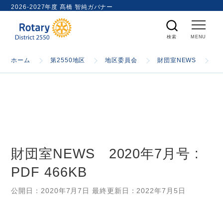
ト
2026-2027年度 髙橋 智純ガバナー
内
検
索
ホーム
ホーム
第2550地区
地区委員会
財団室NEWS
財
国際ロータリー
第2550地区
財団室NEWS 2020年7月号 :
ガバナー
PDF 466KB
スケジュール
公開日：
2020年7月7日
最終更新日：
2022年7月5日
資料室