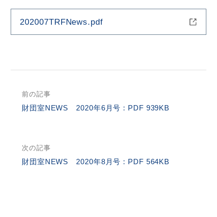
202007TRFNews.pdf
HOME
お問合せ
RI Home (JA)
前の記事
サ
財団室NEWS 2020年6月号 : PDF 939KB
イ
ト
内
次の記事
検
財団室NEWS 2020年8月号 : PDF 564KB
索