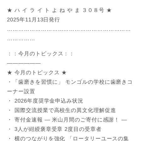
★ ハ イ ラ イ ト よ ね や ま ３０８号 ★
HOME
2025年11月13日発行
…………………………………………………………
お問合せ
……………
RI Home (JA)
：：今月のトピックス：：
——————
サ
★ 今月のトピックス ★
イ
ト
・「歯磨きを習慣に」 モンゴルの学校に歯磨きコ
内
ーナー設置
検
・ 2026年度奨学金申込み状況
索
・ 国際交流授業で高校生の異文化理解促進
・ 寄付金速報 ― 米山月間のご寄付に感謝！ ―
・ 3人が紺綬褒章受章 2度目の受章者
・ 横のつながりを強化 「ロータリーユースの集