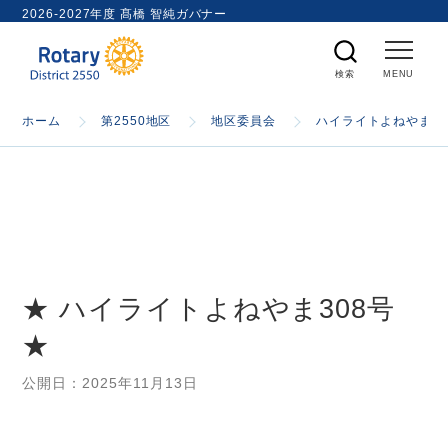
ト
2026-2027年度 髙橋 智純ガバナー
内
検
索
ホーム
ホーム
第2550地区
地区委員会
ハイライトよねやま
国際ロータリー
第2550地区
★ ハイライトよねやま308号
ガバナー
★
スケジュール
公開日：
2025年11月13日
資料室