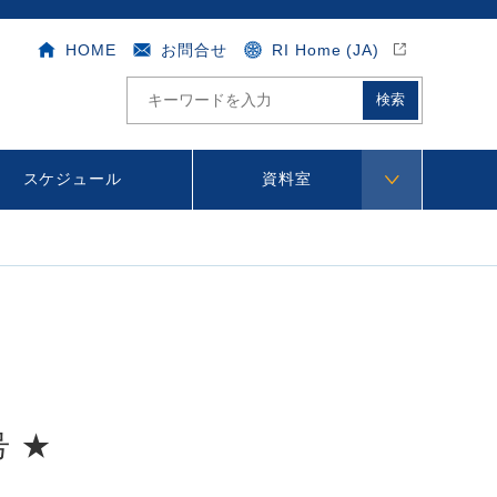
HOME
お問合せ
RI Home (JA)
サ
イ
ト
内
検
スケジュール
資料室
索
号 ★