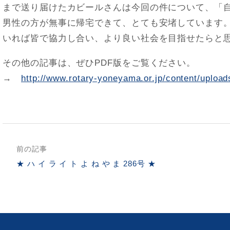
まで送り届けたカビールさんは今回の件について、「
男性の方が無事に帰宅できて、とても安堵しています
いれば皆で協力し合い、より良い社会を目指せたらと
その他の記事は、ぜひPDF版をご覧ください。
→
http://www.rotary-yoneyama.or.jp/content/uploa
前の記事
★ ハ イ ラ イ ト よ ね や ま 286号 ★