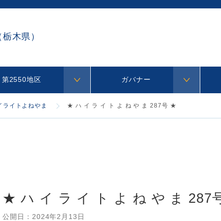
（栃木県）
第2550地区
ガバナー
イライトよねやま
★ ハ イ ラ イ ト よ ね や ま 287号 ★
★ ハ イ ラ イ ト よ ね や ま 287
公開日：
2024年2月13日