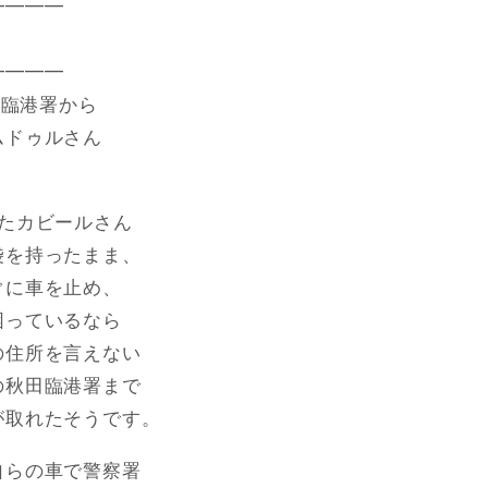
━━━━
━━━━
田臨港署から
ムドゥルさん
。
たカビールさん
袋を持ったまま、
ぐに車を止め、
困っているなら
の住所を言えない
の秋田臨港署まで
が取れたそうです。
自らの車で警察署