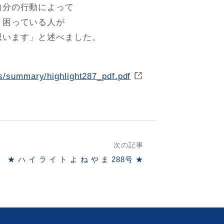
自分の行動によって
。困っている人が
思います」と述べました。
ds/summary/highlight287_pdf.pdf
次の記事
★ ハ イ ラ イ ト よ ね や ま 288号 ★