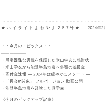
………………………………………………………………
★ ハ イ ラ イ ト よ ね や ま ２８７号 ★ 2024年
………………………………………………………………
：：今月のトピックス：：
——————
・帰宅困難な男性を保護した米山学友に感謝状
・米山学友から能登半島地震へ多額の義援金
・寄付金速報 ― 2024年は緩やかにスタート ―
・「再会in関東」 フルバージョン 動画公開
・能登半島地震を経験した奨学生
《今月のピックアップ記事》