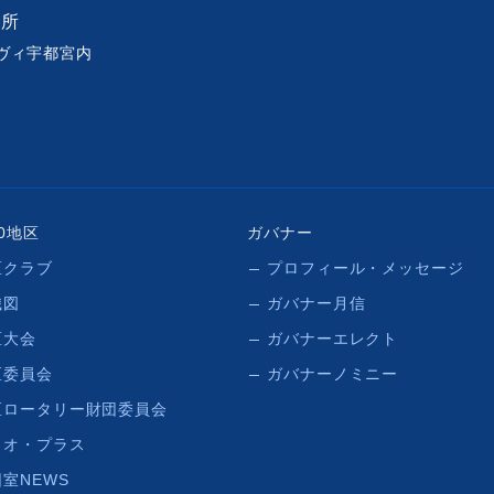
務所
ベルヴィ宇都宮内
50地区
ガバナー
区クラブ
プロフィール・メッセージ
織図
ガバナー月信
区大会
ガバナーエレクト
区委員会
ガバナーノミニー
区ロータリー財団委員会
リオ・プラス
室NEWS