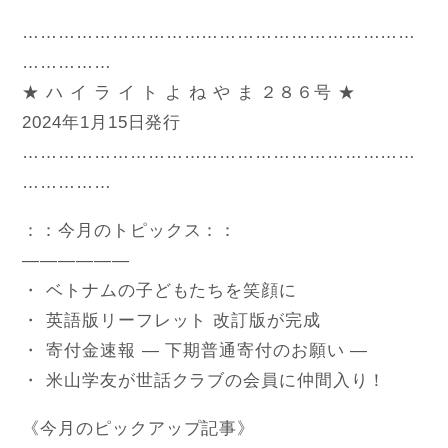
…………………………………………………………
HOME
……………
★ ハ イ ラ イ ト よ ね や ま ２８６号 ★
お問合せ
2024年1月15日発行
RI Home (JA)
…………………………………………………………
……………
サ
：：今月のトピックス：：
イ
ト
——————
内
・ ベトナムの子どもたちを笑顔に
検
・ 英語版リーフレット 改訂版が完成
索
・ 寄付金速報 ― 下期普通寄付のお願い ―
・ 米山学友が世話クラブの会員に仲間入り！
《今月のピックアップ記事》