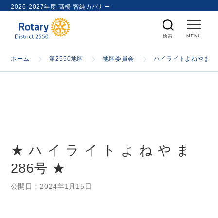
ト
2026-2027年度 髙橋 智純ガバナー
内
検
索
ホーム
ホーム
第2550地区
地区委員会
ハイライトよねやま
国際ロータリー
第2550地区
★ ハ イ ラ イ ト よ ね や ま
ガバナー
286号 ★
スケジュール
公開日：
2024年1月15日
資料室