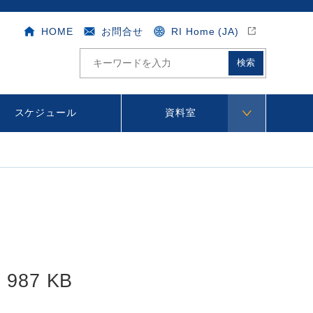
HOME
お問合せ
RI Home (JA)
サ
イ
ト
内
検
スケジュール
資料室
索
987 KB