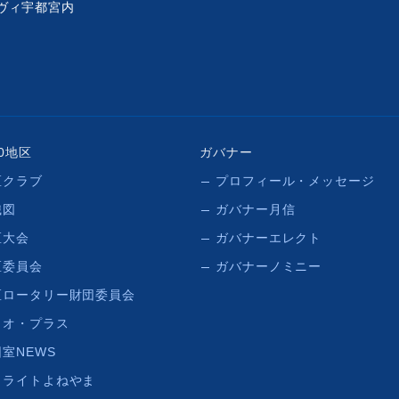
ベルヴィ宇都宮内
50地区
ガバナー
区クラブ
プロフィール・メッセージ
織図
ガバナー月信
区大会
ガバナーエレクト
区委員会
ガバナーノミニー
区ロータリー財団委員会
リオ・プラス
室NEWS
イライトよねやま