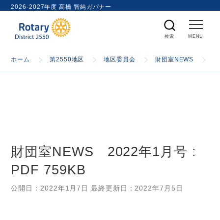
ト
2026-2027年度 髙橋 智純ガバナー
内
検
索
ホーム
ホーム
第2550地区
地区委員会
財団室NEWS
財
国際ロータリー
第2550地区
財団室NEWS 2022年1月号 :
ガバナー
PDF 759KB
スケジュール
公開日：
2022年1月7日
最終更新日：
2022年7月5日
資料室