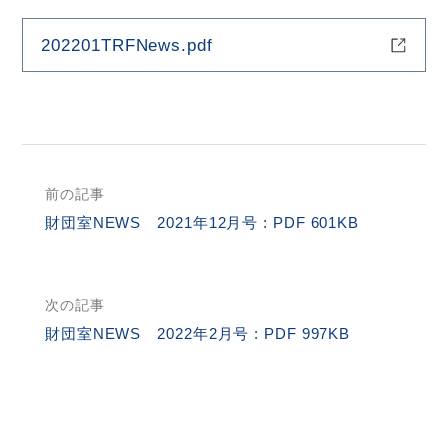
202201TRFNews.pdf
HOME
お問合せ
RI Home (JA)
前の記事
サ
財団室NEWS 2021年12月号 : PDF 601KB
イ
ト
内
次の記事
検
財団室NEWS 2022年2月号 : PDF 997KB
索