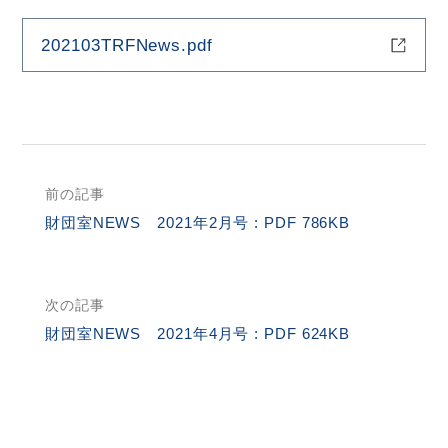
202103TRFNews.pdf
HOME
お問合せ
RI Home (JA)
前の記事
サ
財団室NEWS 2021年2月号 : PDF 786KB
イ
ト
内
次の記事
検
財団室NEWS 2021年4月号 : PDF 624KB
索