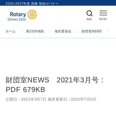
ト
2026-2027年度 髙橋 智純ガバナー
内
検
索
ホーム
ホーム
第2550地区
地区委員会
財団室NEWS
財
国際ロータリー
第2550地区
財団室NEWS 2021年3月号 :
ガバナー
PDF 679KB
スケジュール
公開日：
2021年3月7日
最終更新日：
2022年7月5日
資料室