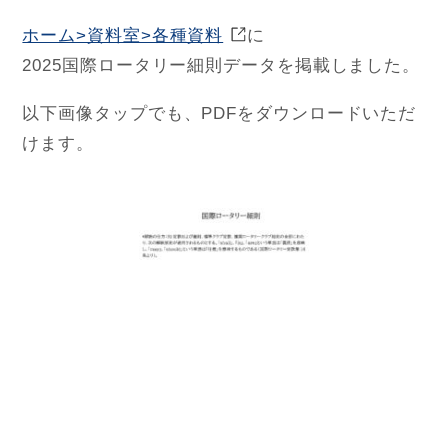
ホーム>資料室>各種資料
に
HOME
2025国際ロータリー細則データを掲載しました。
お問合せ
以下画像タップでも、PDFをダウンロードいただ
RI Home (JA)
けます。
サ
イ
ト
内
検
索