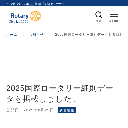
ト
2026-2027年度 髙橋 智純ガバナー
内
検
索
ホーム
ホーム
お知らせ
2025国際ロータリー細則データを掲載しま
国際ロータリー
第2550地区
2025国際ロータリー細則デー
ガバナー
タを掲載しました。
スケジュール
公開日：
2025年8月29日
新着情報
資料室